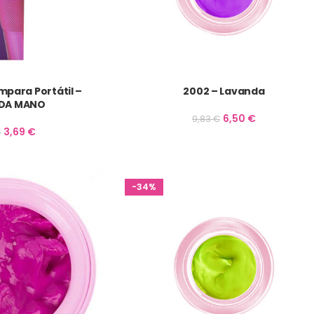
ámpara Portátil –
2002 – Lavanda
DA MANO
6,50
€
9,83
€
3,69
€
€
-34%