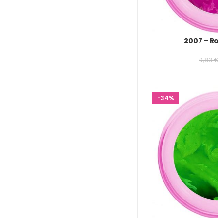
2007 – R
9,83
-34%