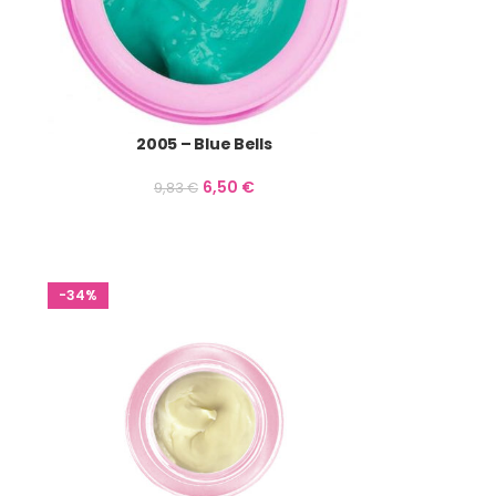
2005 – Blue Bells
6,50
€
9,83
€
-34%