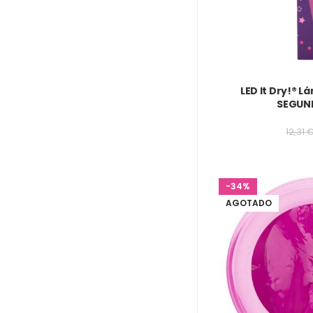
LED It Dry!® L
SEGUN
12,31
-34%
AGOTADO