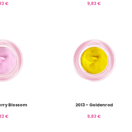
,83
€
9,83
€
erry Blossom
2013 – Goldenrod
,83
€
9,83
€