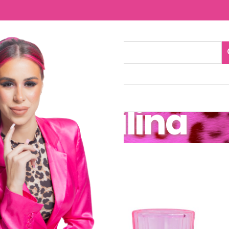
NTACTO
el Plastilina
ilina
-38%