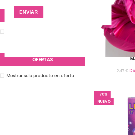
DISPONIBILIDAD
Mostrar solo producto en stock
Dappen Dish P
M
OFERTAS
D
2,47
€
Mostrar solo producto en oferta
-70%
NUEVO