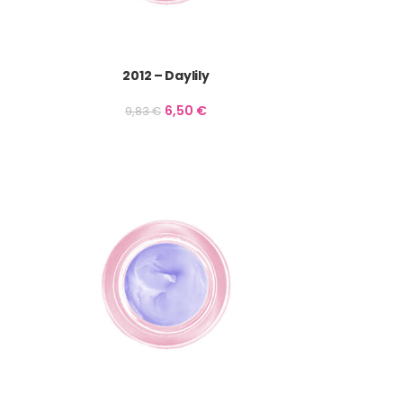
2012 – Daylily
6,50
€
9,83
€