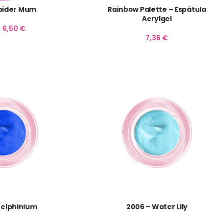
Spider Mum
Rainbow Palette – Espátula
Acrylgel
6,50
€
€
7,36
€
Delphinium
2006 – Water Lily