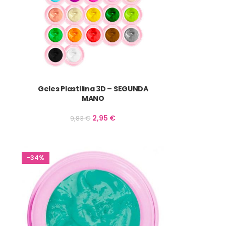
Geles Plastilina 3D – SEGUNDA
MANO
2,95
€
9,83
€
-34%