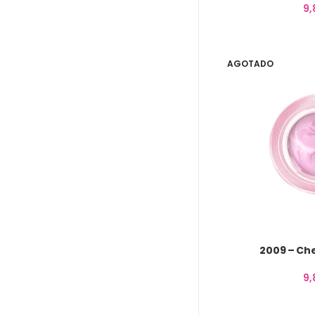
9
AGOTADO
2009 – Ch
9