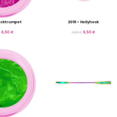
ocktrumpet
2015 – Hollyhock
6,50
€
6,50
€
€
9,83
€