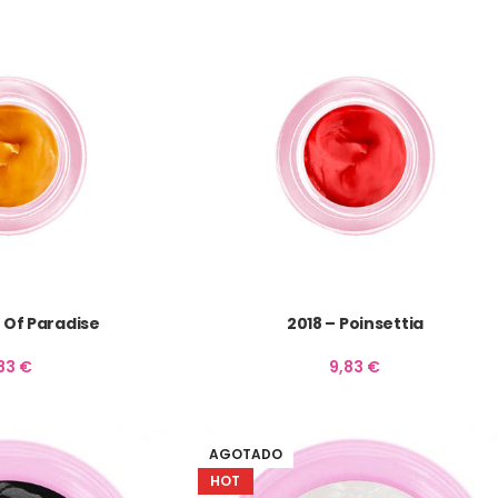
d Of Paradise
2018 – Poinsettia
,83
€
9,83
€
AGOTADO
HOT