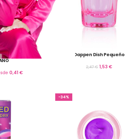
equeño – SEGUNDA
Dappen Dish Pequeño
ANO
1,53
€
2,47
€
esde
0,41
€
-34%