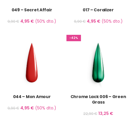
049 – Secret Affair
017 – Coralizer
4,95
€
(50% dto.)
4,95
€
(50% dto.)
9,90
€
9,90
€
-42%
044 – Mon Amour
Chrome Lack 006 – Green
Grass
4,95
€
(50% dto.)
9,90
€
13,25
€
22,90
€