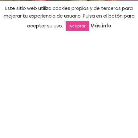
Este sitio web utiliza cookies propias y de terceros para
mejorar tu experiencia de usuario. Pulsa en el botón para
aceptar su uso.
Más info
Aceptar
Outlet
Favoritos
Mi cuenta
2ª mano