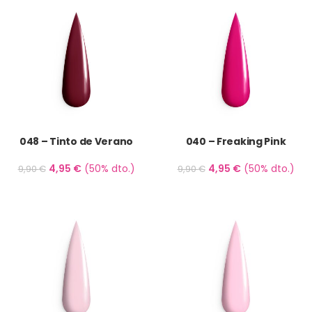
048 – Tinto de Verano
040 – Freaking Pink
4,95
€
(50% dto.)
4,95
€
(50% dto.)
9,90
€
9,90
€