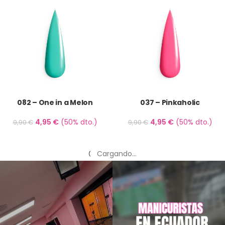
082 – One in a Melon
037 – Pinkaholic
4,95
€
(50% dto.)
4,95
€
(50% dto.)
9,90
€
9,90
€
Ver más productos