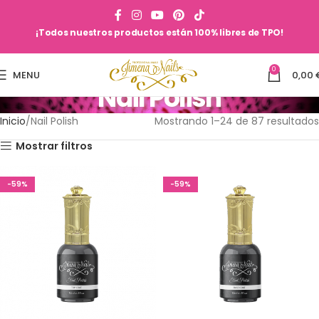
¡Todos nuestros productos están 100% libres de TPO!
0
MENU
0,00
Nail Polish
Inicio
Nail Polish
Mostrando 1–24 de 87 resultados
Mostrar filtros
-59%
-59%