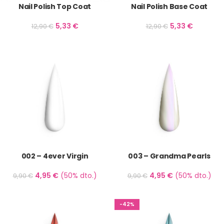
Nail Polish Top Coat
Nail Polish Base Coat
5,33
€
5,33
€
12,90
€
12,90
€
002 – 4ever Virgin
003 – Grandma Pearls
4,95
€
(50% dto.)
4,95
€
(50% dto.)
9,90
€
9,90
€
-42%