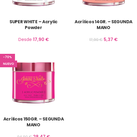
SUPER WHITE – Acrylic
Acrílicos 14GR. – SEGUNDA
Powder
MANO
Desde
17,90
€
5,37
€
17,90
€
-70%
NUEVO
Acrílicos 150GR. – SEGUNDA
MANO
28,47
€
94,90
€