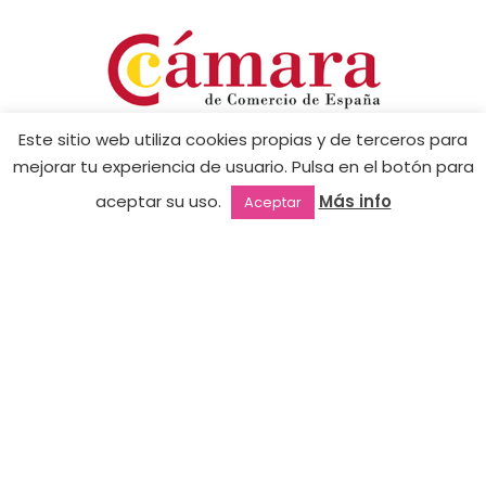
Este sitio web utiliza cookies propias y de terceros para
mejorar tu experiencia de usuario. Pulsa en el botón para
aceptar su uso.
Más info
Aceptar
Outlet
Favoritos
Mi cuenta
2ª mano
CONTACTO
Tienda Online:
+34 605 224 263
tienda@jimenanails.com
Academia:
+34 610 228 320
academia@jimenanails.com
INFORMACIÓN LEGAL