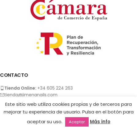
CONTACTO
Tienda Online:
+34 605 224 263
tienda@jimenanails.com
Academia:
+34 610 228 320
Este sitio web utiliza cookies propias y de terceros para
academia@jimenanails.com
mejorar tu experiencia de usuario. Pulsa en el botón para
INFORMACIÓN LEGAL
aceptar su uso.
Más info
Aceptar
Outlet
Favoritos
Mi cuenta
2ª mano
NEWSLETTER