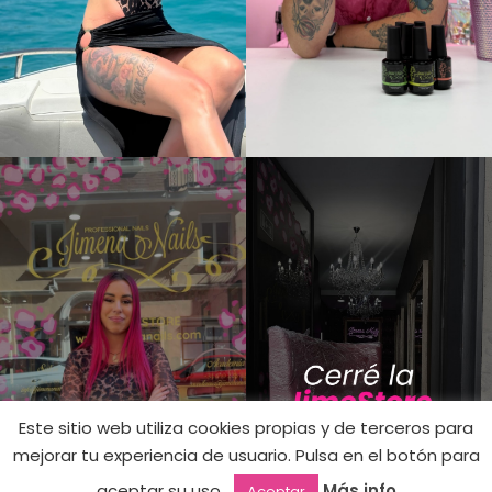
Este sitio web utiliza cookies propias y de terceros para
mejorar tu experiencia de usuario. Pulsa en el botón para
11,90
€
2002 –
Hay
aceptar su uso.
Más info
Aceptar