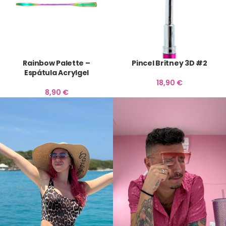
Rainbow Palette –
Pincel Britney 3D #2
Espátula Acrylgel
18,90
€
8,90
€