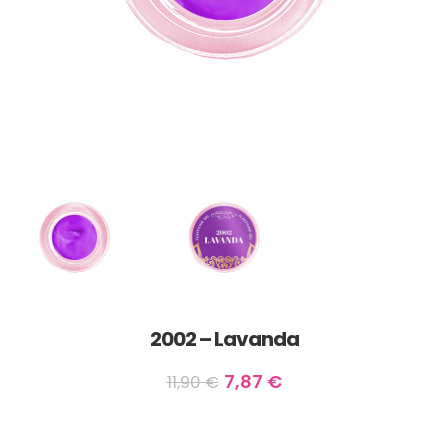
2002 – Lavanda
7,87
€
11,90
€