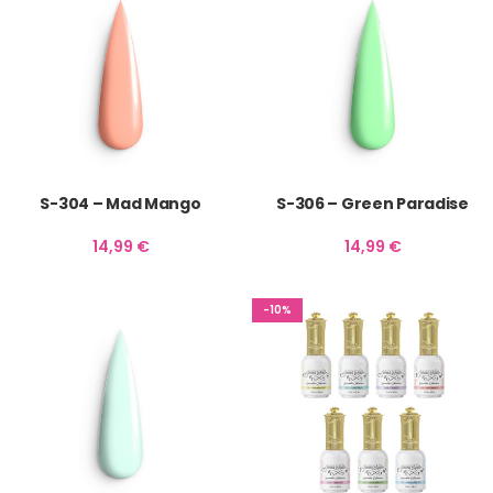
S-304 – Mad Mango
S-306 – Green Paradise
14,99
€
14,99
€
-10%