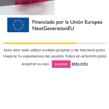
Este sitio web utiliza cookies propias y de terceros para
mejorar tu experiencia de usuario. Pulsa en el botón para
aceptar su uso.
Más info
Aceptar
Outlet
Favoritos
Mi cuenta
2ª mano