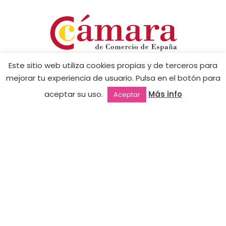
Este sitio web utiliza cookies propias y de terceros para
mejorar tu experiencia de usuario. Pulsa en el botón para
aceptar su uso.
Más info
Aceptar
Outlet
Favoritos
Mi cuenta
2ª mano
CONTACTO
Tienda Online:
+34 605 224 263
tienda@jimenanails.com
Academia:
+34 610 228 320
academia@jimenanails.com
INFORMACIÓN LEGAL