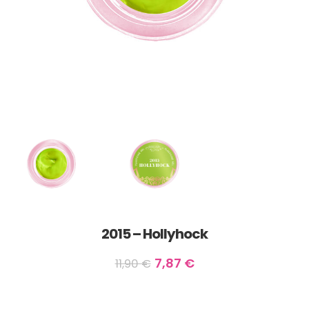
2015 – Hollyhock
7,87
€
11,90
€