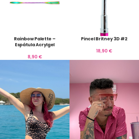
Rainbow Palette –
Pincel Britney 3D #2
Espátula Acrylgel
18,90
€
8,90
€