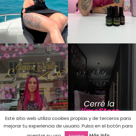
Este sitio web utiliza cookies propias y de terceros para
mejorar tu experiencia de usuario. Pulsa en el botón para
11,90
€
2015 –
Hay
aceptar su uso.
Más info
Aceptar