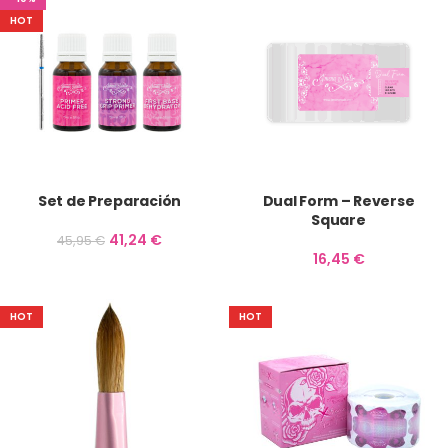
HOT
Set de Preparación
Dual Form – Reverse
Square
41,24
€
45,95
€
16,45
€
HOT
HOT