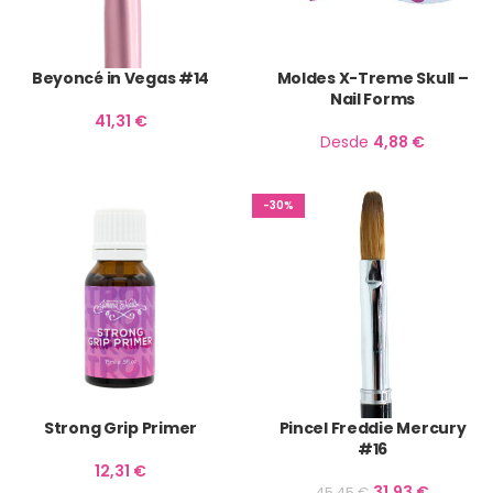
Beyoncé in Vegas #14
Moldes X-Treme Skull –
Nail Forms
41,31
€
Desde
4,88
€
-30%
Strong Grip Primer
Pincel Freddie Mercury
#16
12,31
€
31,93
€
45,45
€