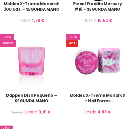
Moldes X-Treme Monarch
Pincel Freddie Mercury
300 uds. – SEGUNDA MANO
#16 – SEGUNDA MANO
4,79
€
16,52
€
11,98
€
45,45
€
-83%
-50%
NUEVO
HOT
Dappen Dish Pequeño –
Moldes X-Treme Monarch
SEGUNDA MANO
– Nail Forms
Desde
0,41
€
Desde
4,88
€
2,47
€
-10%