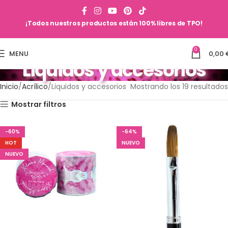
¡Todos nuestros productos están 100% libres de TPO!
0
MENU
0,00
Liquidos y accesorios
Inicio
Acrílico
Liquidos y accesorios
Mostrando los 19 resultados
Mostrar filtros
-60%
-64%
HOT
NUEVO
NUEVO