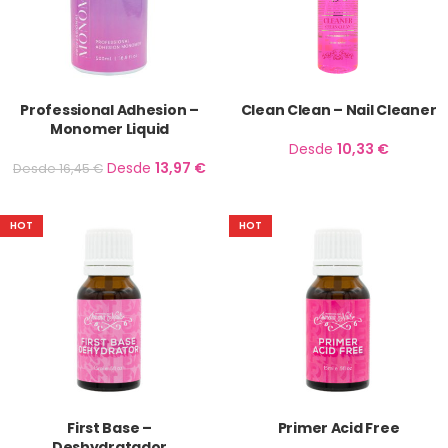
Professional Adhesion –
Clean Clean – Nail Cleaner
Monomer Liquid
Desde
10,33
€
Desde
13,97
€
Desde
16,45
€
HOT
HOT
First Base –
Primer Acid Free
Deshydratador