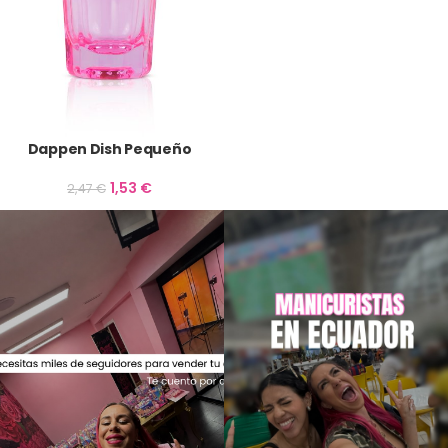
Dappen Dish Pequeño
1,53
€
2,47
€