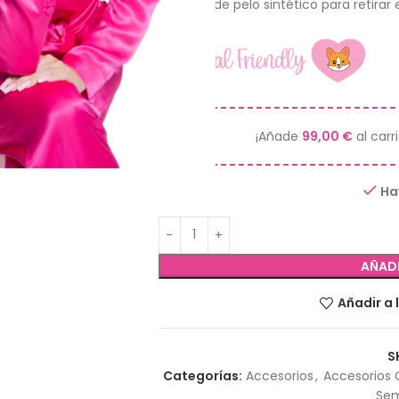
Plumero de pelo sintético para retirar 
¡Añade
99,00
€
al carr
Ha
AÑADI
Añadir a 
S
Categorías:
Accesorios
,
Accesorios 
Sem