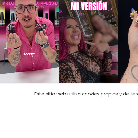
CONTACTO
Este sitio web utiliza cookies propias y de t
Tienda Online:
+
tienda@jimenana
Academia:
+34 6
academia@jimen