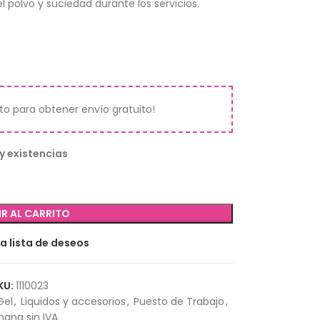
el polvo y suciedad durante los servicios.
ito para obtener envío gratuito!
y existencias
R AL CARRITO
la lista de deseos
KU:
1110023
Gel
,
Liquidos y accesorios
,
Puesto de Trabajo
,
ana sin IVA