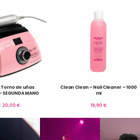
– Torno de uñas
Clean Clean – Nail Cleaner – 1000
 – SEGUNDA MANO
ml
20,00
€
19,90
€
€