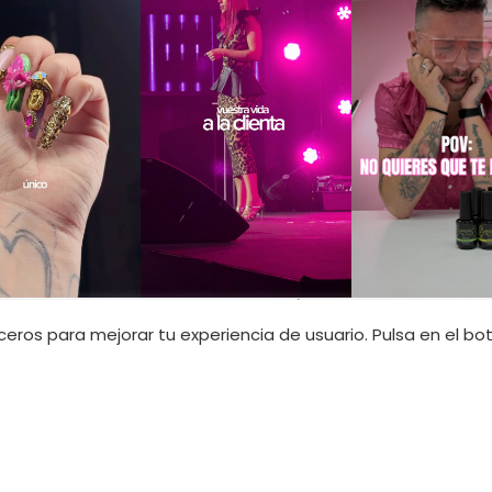
INFORMACIÓN LEGAL
erceros para mejorar tu experiencia de usuario. Pulsa en el b
34 605 224 263
Política de privacidad
ils.com
Política de ventas
10 228 320
Términos y condiciones
anails.com
Aviso legal
Política de cookies