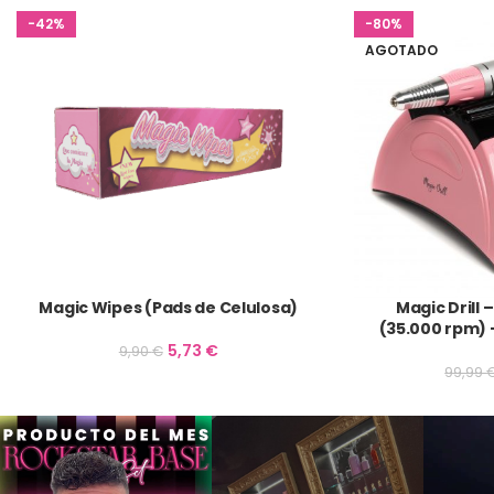
-42%
-80%
AGOTADO
Magic Wipes (Pads de Celulosa)
Magic Drill 
(35.000 rpm)
5,73
€
9,90
€
99,99