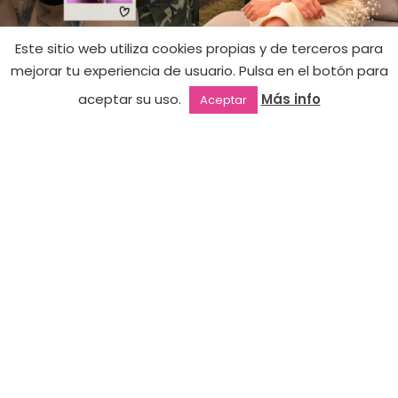
Este sitio web utiliza cookies propias y de terceros para
mejorar tu experiencia de usuario. Pulsa en el botón para
Primer
Hay
12,90
€
Acid
aceptar su uso.
Más info
Aceptar
existencias
Free
Outlet
Favoritos
Mi cuenta
2ª mano