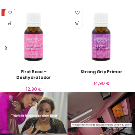
HOT
First Base –
Strong Grip Primer
Deshydratador
14,90
€
12,90
€