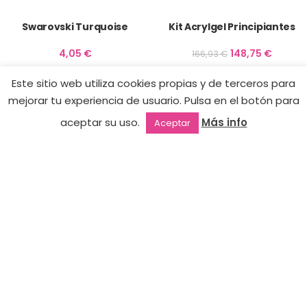
Swarovski Turquoise
Kit Acrylgel Principiantes
4,05
€
148,75
€
166,93
€
Este sitio web utiliza cookies propias y de terceros para
-11%
mejorar tu experiencia de usuario. Pulsa en el botón para
aceptar su uso.
Más info
Aceptar
Outlet
Favoritos
Mi cuenta
2ª mano
Brush Full Set
Swarovski Blue Opal
330,57
€
5,70
€
372,28
€
-10%