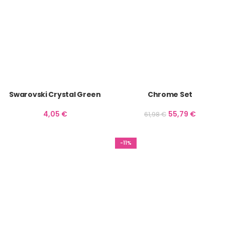
Swarovski Crystal Green
Chrome Set
4,05
€
55,79
€
61,98
€
-11%