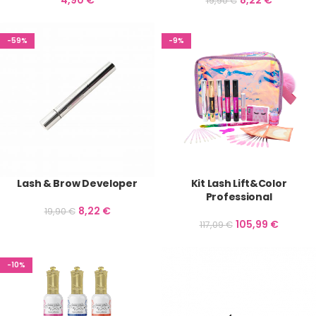
4,90
€
8,22
€
19,90
€
-59%
-9%
Lash & Brow Developer
Kit Lash Lift&Color
Professional
8,22
€
19,90
€
105,99
€
117,09
€
-10%