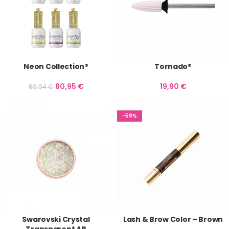
Neon Collection®
Tornado®
80,95
€
19,90
€
89,94
€
-59%
Swarovski Crystal
Lash & Brow Color – Brown