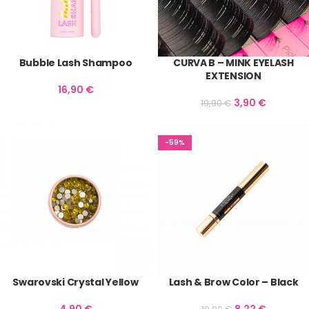
Bubble Lash Shampoo
CURVA B – MINK EYELASH
EXTENSION
16,90
€
3,90
€
19,90
€
-59%
Swarovski Crystal Yellow
Lash & Brow Color – Black