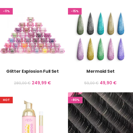
-11%
-15%
Glitter Explosion Full Set
Mermaid Set
249,99
€
49,90
€
280,00
€
59,00
€
HOT
-80%