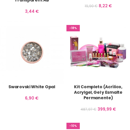
Transparent AB
8,22
€
19,90
€
3,44
€
-18%
Swarovski White Opal
Kit Completo (Acrílico,
Acrylgel, Gel y Esmalte
Permanente)
6,90
€
399,99
€
487,97
€
-10%