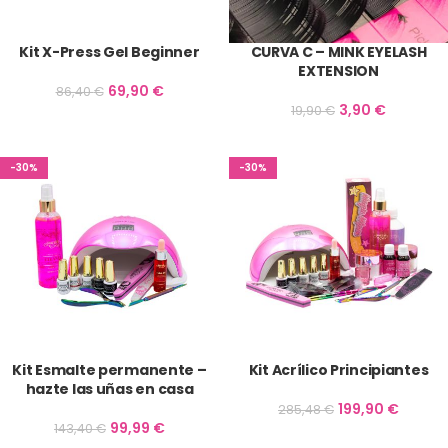
Kit X-Press Gel Beginner
CURVA C – MINK EYELASH
EXTENSION
69,90
€
86,40
€
3,90
€
19,90
€
-30%
-30%
Kit Esmalte permanente –
Kit Acrílico Principiantes
hazte las uñas en casa
199,90
€
285,48
€
99,99
€
143,40
€