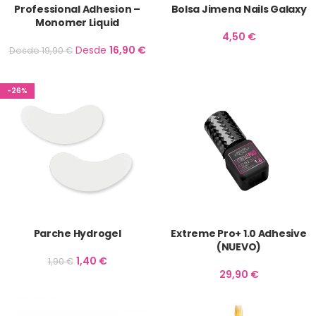
Professional Adhesion –
Bolsa Jimena Nails Galaxy
Monomer Liquid
4,50
€
Desde
16,90
€
Desde
19,90
€
-26%
Parche Hydrogel
Extreme Pro+ 1.0 Adhesive
(NUEVO)
1,40
€
1,90
€
29,90
€