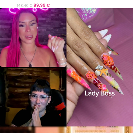
99,99
€
143,40
€