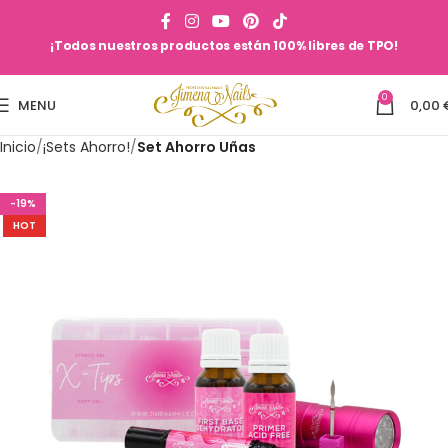
¡Todos nuestros productos están 100% libres de TPO!
0
MENU
0,00
Inicio
¡Sets Ahorro!
Set Ahorro Uñas
-19%
HOT