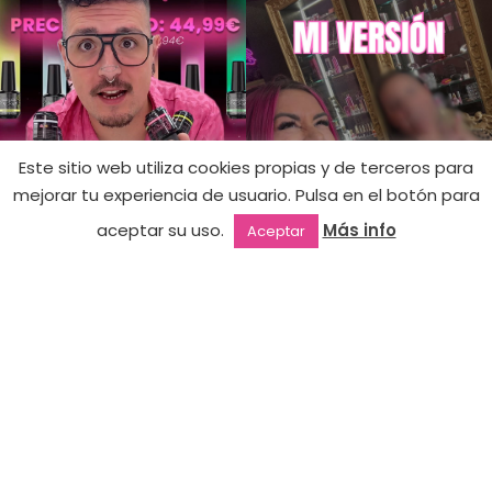
Este sitio web utiliza cookies propias y de terceros para
mejorar tu experiencia de usuario. Pulsa en el botón para
Hay
Kit X-
86,40
€
existencias
Press Gel
aceptar su uso.
Más info
Aceptar
(puede
69,90
€
Beginner
Outlet
Favoritos
Mi cuenta
2ª mano
reservarse)