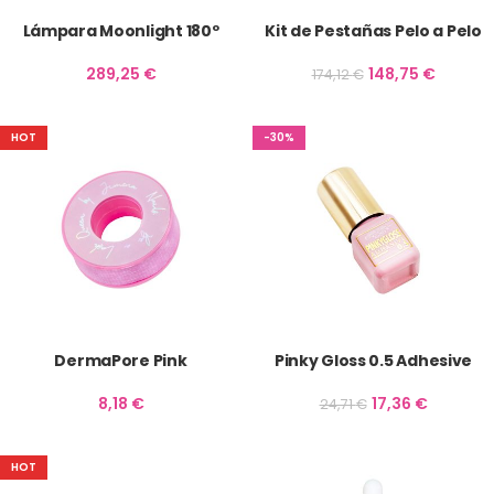
Lámpara Moonlight 180º
Kit de Pestañas Pelo a Pelo
289,25
€
148,75
€
174,12
€
HOT
-30%
DermaPore Pink
Pinky Gloss 0.5 Adhesive
8,18
€
17,36
€
24,71
€
HOT