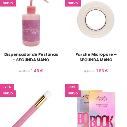
NUEVO
NUEVO
Dispensador de Pestañas
Parche Micropore –
– SEGUNDA MANO
SEGUNDA MANO
1,46
€
1,95
€
4,88
€
4,88
€
-70%
-83%
NUEVO
NUEVO