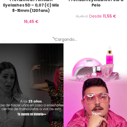
Eyelashes 5D – 0,07 (C) Mix
Pelo
8-15mm (120fans)
Desde
11,55
€
16,45
€
16,45
€
Volume Pro 2.0 Tweezer –
Curved Lash Tweezer
L Shape (Pinza volumen)
(Pinza Curva)
22,31
€
22,31
€