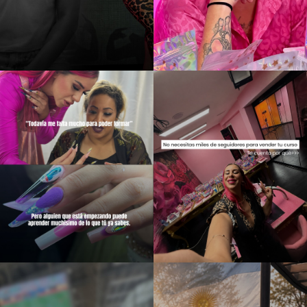
Pro Straight Lash Tweezer
Straight Lash Tweezer
(Pinza Recta)
(Pinza Recta)
22,31
€
22,31
€
-59%