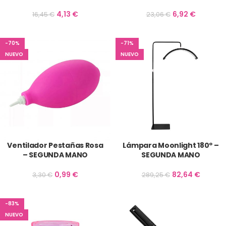
4,13
€
6,92
€
16,45
€
23,06
€
-70%
-71%
NUEVO
NUEVO
Ventilador Pestañas Rosa
Lámpara Moonlight 180º –
– SEGUNDA MANO
SEGUNDA MANO
0,99
€
82,64
€
3,30
€
289,25
€
-83%
NUEVO