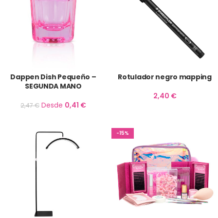
Dappen Dish Pequeño –
Rotulador negro mapping
SEGUNDA MANO
2,40
€
Desde
0,41
€
2,47
€
-15%