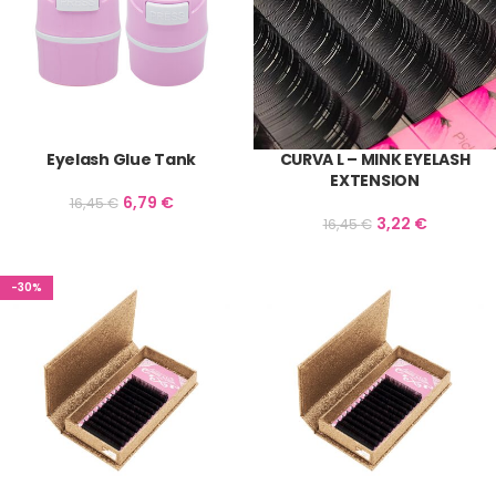
Eyelash Glue Tank
CURVA L – MINK EYELASH
EXTENSION
6,79
€
16,45
€
3,22
€
16,45
€
-30%