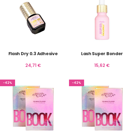
Flash Dry 0.3 Adhesive
Lash Super Bonder
24,71
€
15,62
€
-42%
-42%