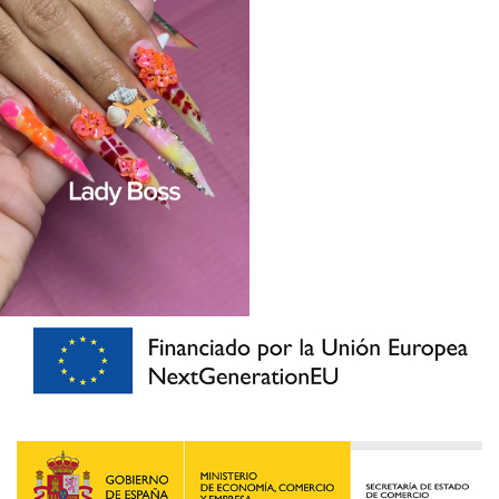
3,22
€
3,22
€
16,45
€
16,45
€
-61%
-34%
Recambios Ojos Práctica
Cabeza Práctica Pestañas
3,22
€
38,19
€
8,18
€
57,77
€
-42%