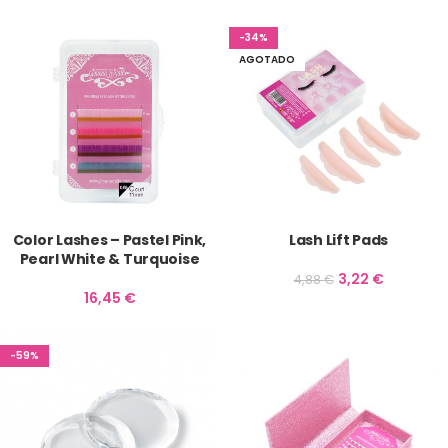
-34%
AGOTADO
Color Lashes – Pastel Pink,
Lash Lift Pads
Pearl White & Turquoise
3,22
€
4,88
€
16,45
€
-59%