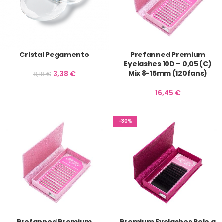
Cristal Pegamento
Prefanned Premium
Eyelashes 10D – 0,05 (C)
Mix 8-15mm (120fans)
3,38
€
8,18
€
16,45
€
-30%
Prefanned Premium
Premium Eyelashes Pelo a