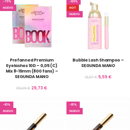
-70%
-60%
NUEVO
HOT
NUEVO
Prefanned Premium
Bubble Lash Shampoo –
Eyelashes 10D – 0,05 (C)
SEGUNDA MANO
Mix 8-15mm (800 fans) –
SEGUNDA MANO
5,59
€
13,97
€
29,73
€
99,09
€
-81%
-81%
NUEVO
NUEVO