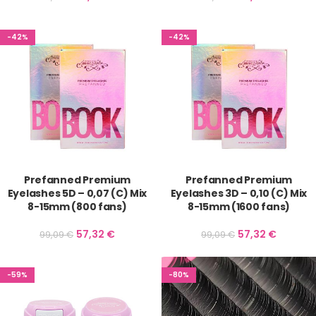
-42%
-42%
Prefanned Premium
Prefanned Premium
Eyelashes 5D – 0,07 (C) Mix
Eyelashes 3D – 0,10 (C) Mix
8-15mm (800 fans)
8-15mm (1600 fans)
57,32
€
57,32
€
99,09
€
99,09
€
-59%
-80%