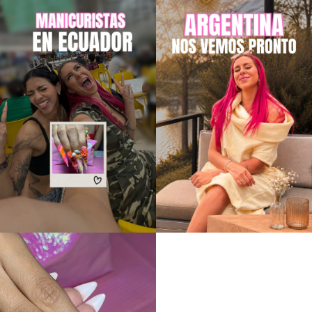
Dispensador de Pestañas
Lash Mirror – ¡NUEVO
DISEÑO!
2,02
€
4,88
€
6,53
€
-80%
-80%
CURVA B – MINK EYELASH
CURVA C – MINK EYELASH
EXTENSION
EXTENSION