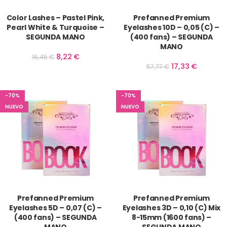
Color Lashes – Pastel Pink,
Prefanned Premium
Pearl White & Turquoise –
Eyelashes 10D – 0,05 (C) –
SEGUNDA MANO
(400 fans) – SEGUNDA
MANO
8,22
€
16,45
€
17,33
€
57,77
€
-70%
-70%
NUEVO
NUEVO
Prefanned Premium
Prefanned Premium
Eyelashes 5D – 0,07 (C) –
Eyelashes 3D – 0,10 (C) Mix
(400 fans) – SEGUNDA
8-15mm (1600 fans) –