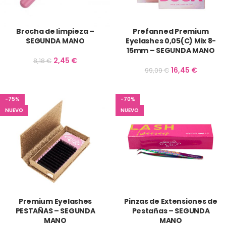
Brocha de limpieza –
Prefanned Premium
SEGUNDA MANO
Eyelashes 0,05(C) Mix 8-
15mm – SEGUNDA MANO
2,45
€
8,18
€
16,45
€
99,09
€
-75%
-70%
NUEVO
NUEVO
Premium Eyelashes
Pinzas de Extensiones de
PESTAÑAS – SEGUNDA
Pestañas – SEGUNDA
MANO
MANO