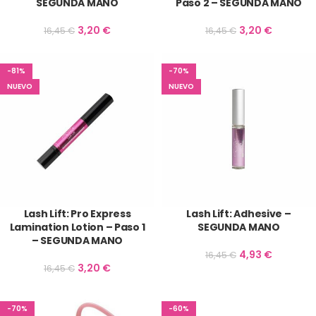
SEGUNDA MANO
Paso 2 – SEGUNDA MANO
3,20
€
3,20
€
16,45
€
16,45
€
-81%
-70%
NUEVO
NUEVO
Lash Lift: Pro Express
Lash Lift: Adhesive –
Lamination Lotion – Paso 1
SEGUNDA MANO
– SEGUNDA MANO
4,93
€
16,45
€
3,20
€
16,45
€
-70%
-60%