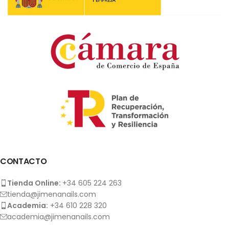
Eyebrow White Pen
Lash Lift: Adhesive
2,34
€
16,45
€
4,05
€
-59%
-59%
Lash Lift: Pro Express
Lash Lift: Fixing Lotion –
Lamination Lotion – Paso 1
Paso 2