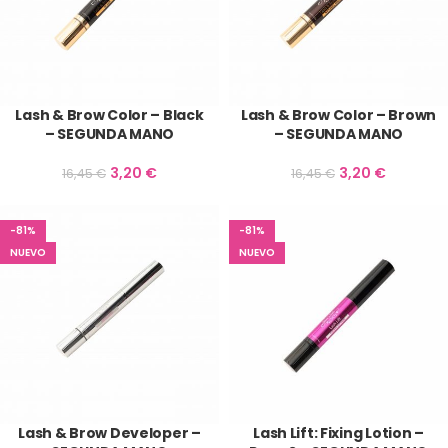
Lash & Brow Color – Black
Lash & Brow Color – Brown
– SEGUNDA MANO
– SEGUNDA MANO
3,20
€
3,20
€
16,45
€
16,45
€
-81%
-81%
NUEVO
NUEVO
Lash & Brow Developer –
Lash Lift: Fixing Lotion –