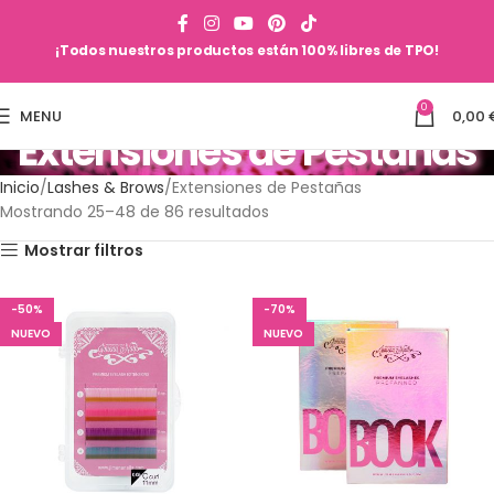
¡Todos nuestros productos están 100% libres de TPO!
0
MENU
0,00
Extensiones de Pestañas
Inicio
Lashes & Brows
Extensiones de Pestañas
Mostrando 49–72 de 86 resultados
Mostrar filtros
-50%
-70%
NUEVO
NUEVO