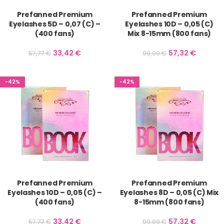
Prefanned Premium
Prefanned Premium
Eyelashes 5D – 0,07 (C) –
Eyelashes 10D – 0,05 (C)
(400 fans)
Mix 8-15mm (800 fans)
33,42
€
57,32
€
57,77
€
99,09
€
-42%
-42%
Prefanned Premium
Prefanned Premium
Eyelashes 10D – 0,05 (C) –
Eyelashes 8D – 0,05 (C) Mix
(400 fans)
8-15mm (800 fans)
33,42
€
57,32
€
57,77
€
99,09
€