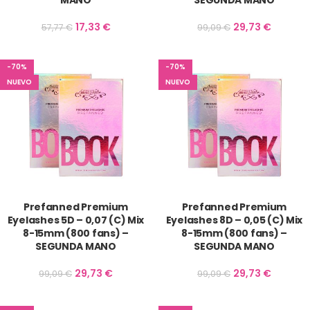
MANO
SEGUNDA MANO
17,33
€
29,73
€
57,77
€
99,09
€
-70%
-70%
NUEVO
NUEVO
Prefanned Premium
Prefanned Premium
Eyelashes 5D – 0,07 (C) Mix
Eyelashes 8D – 0,05 (C) Mix
8-15mm (800 fans) –
8-15mm (800 fans) –
SEGUNDA MANO
SEGUNDA MANO
29,73
€
29,73
€
99,09
€
99,09
€