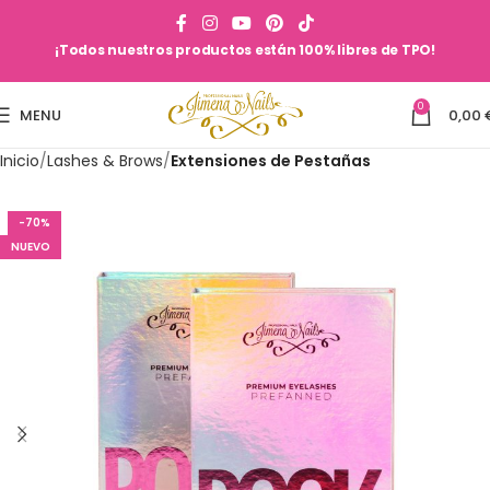
¡Todos nuestros productos están 100% libres de TPO!
0
MENU
0,00
Inicio
Lashes & Brows
Extensiones de Pestañas
-70%
NUEVO