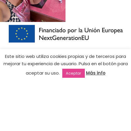
Prefanned
Premium
Este sitio web utiliza cookies propias y de terceros para
Eyelashes
3D – 0,10
mejorar tu experiencia de usuario. Pulsa en el botón para
119,90
€
(C) Mix 8-
Hay
aceptar su uso.
Más info
Aceptar
existencias
15mm
35,97
€
Outlet
Favoritos
Mi cuenta
2ª mano
(1600
fans) –
SEGUNDA
MANO