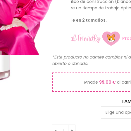
Polvo acrílico de construcción (blanc
que ofrece un tiempo de trabajo ópti
Disponible en 2 tamaños.
Pro
*Este producto no admite cambios ni d
abierto o dañado.
¡Añade
99,00
€
al carr
TAM