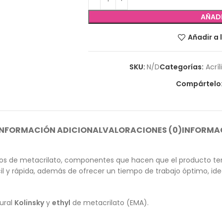
AÑADI
Añadir a 
SKU:
N/D
Categorías:
Acríl
Compártelo
INFORMACIÓN ADICIONAL
VALORACIONES (0)
INFORMAC
meros de metacrilato, componentes que hacen que el producto te
ácil y rápida, además de ofrecer un tiempo de trabajo óptimo, id
ural
Kolinsky
y
ethyl
de metacrilato (EMA).