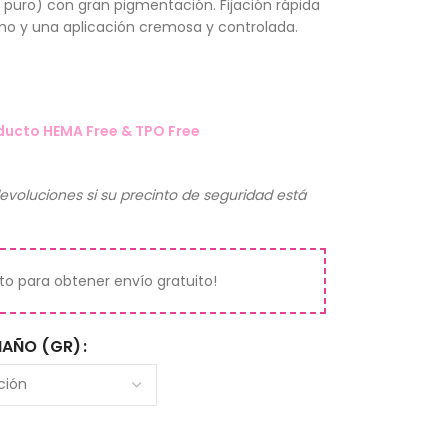
o puro) con gran pigmentación. Fijación rápida
mo y una aplicación cremosa y controlada.
ducto HEMA Free & TPO Free
evoluciones si su precinto de seguridad está
ito para obtener envío gratuito!
AÑO (GR)