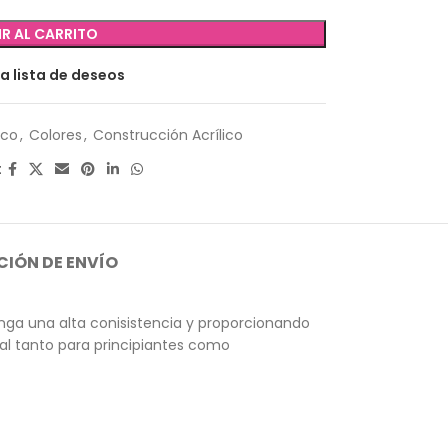
R AL CARRITO
la lista de deseos
ico
,
Colores
,
Construcción Acrílico
:
IÓN DE ENVÍO
nga una alta conisistencia y proporcionando
eal tanto para principiantes como