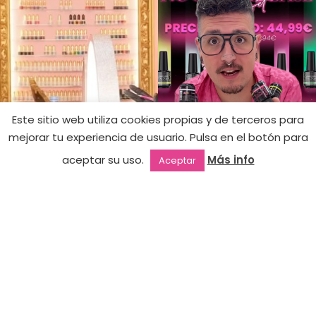
Este sitio web utiliza cookies propias y de terceros para
mejorar tu experiencia de usuario. Pulsa en el botón para
9,90
€
SELECT
Tips Práctica Stiletto
aceptar su uso.
Más info
Aceptar
Barroco – SEGUNDA MANO
2,97
€
OPTIONS
Outlet
Favoritos
Mi cuenta
2ª mano