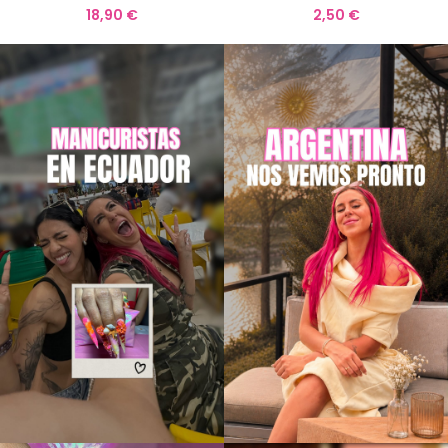
18,90
€
2,50
€