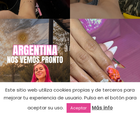
Este sitio web utiliza cookies propias y de terceros para
mejorar tu experiencia de usuario. Pulsa en el botón para
Queen
Hay
14,90
€
Shower
aceptar su uso.
Más info
Aceptar
existencias
Gel
Outlet
Favoritos
Mi cuenta
2ª mano