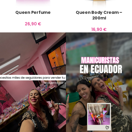
Queen Perfume
Queen Body Cream –
200ml
26,90
€
16,90
€