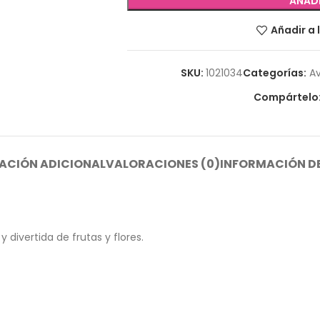
AÑADI
Añadir a 
SKU:
1021034
Categorías:
A
Compártelo
ACIÓN ADICIONAL
VALORACIONES (0)
INFORMACIÓN DE
 divertida de frutas y flores.