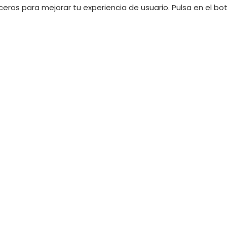
erceros para mejorar tu experiencia de usuario. Pulsa en el b
34 605 224 263
Política de privacidad
ils.com
Política de ventas
10 228 320
Términos y condiciones
anails.com
Aviso legal
Política de cookies