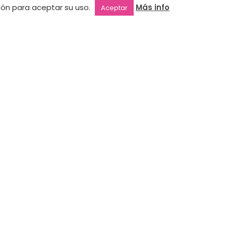
otón para aceptar su uso.
Más info
Aceptar
Suscríbete a nuestra newsletter y
entérate de todas nuestras novedades.