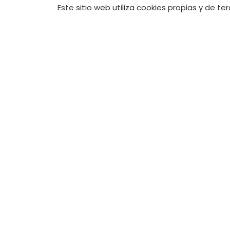
Este sitio web utiliza cookies propias y de t
Tienda Online:
+
tienda@jimenana
Academia:
+34 6
academia@jimen
JIMENA NAILS SPAIN
COPYRIGHT 2026