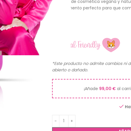
Perfume de cosmética vegana y natural:
complemento perfecto para que combi
Queen
.
50ml
.
*Este producto no admite cambios ni d
abierto o dañado.
¡Añade
99,00
€
al carr
Ha