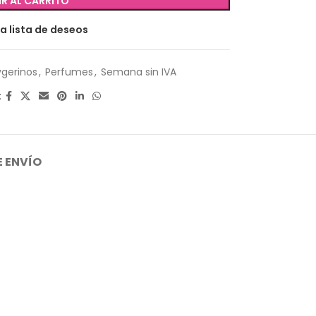
R AL CARRITO
la lista de deseos
vgerinos
,
Perfumes
,
Semana sin IVA
:
 ENVÍO