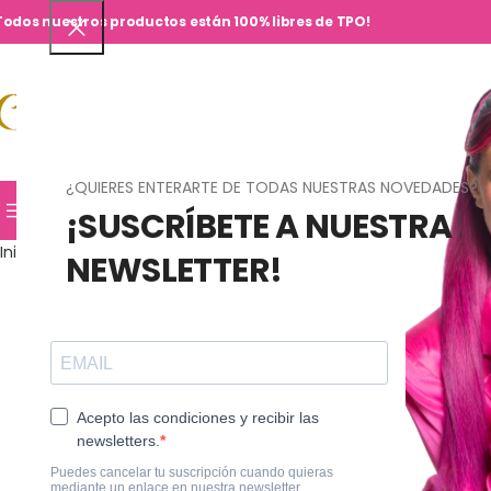
Todos nuestros productos están 100% libres de TPO!
¿QUIERES ENTERARTE DE TODAS NUESTRAS NOVEDADES?
TIENDA
HOME
CURSOS
JN SHOPS
CO
¡SUSCRÍBETE A NUESTRA
Inicio
Avgerinos
Perfumes
Queen Perfume
NEWSLETTER!