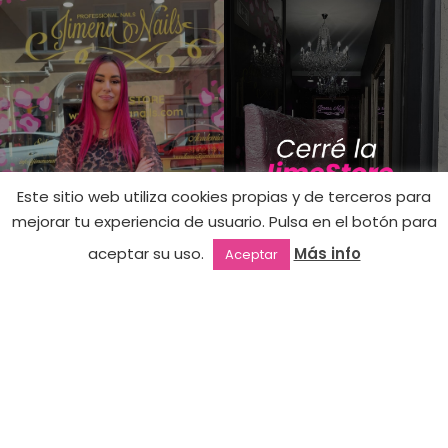
Este sitio web utiliza cookies propias y de terceros para
Jimemano®
mejorar tu experiencia de usuario. Pulsa en el botón para
Realistic
99,90
€
Hay
Hand –
aceptar su uso.
Más info
Aceptar
existencias
49,90
€
SEGUNDA
Outlet
Favoritos
Mi cuenta
2ª mano
MANO