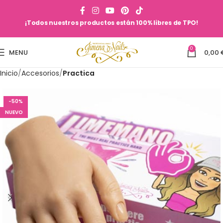
¡Todos nuestros productos están 100% libres de TPO!
0
MENU
0,00
Inicio
Accesorios
Practica
-50%
NUEVO