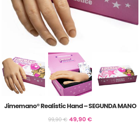
Jimemano® Realistic Hand – SEGUNDA MANO
49,90
€
99,90
€