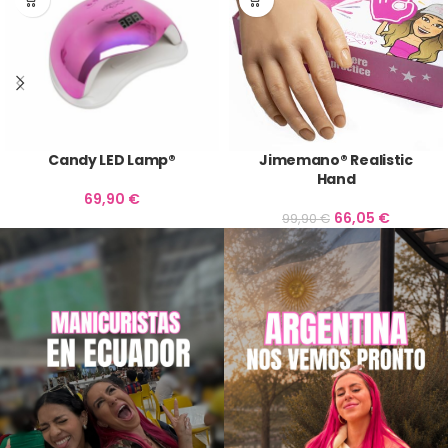
Candy LED Lamp®
Jimemano® Realistic
Hand
69,90
€
66,05
€
99,90
€