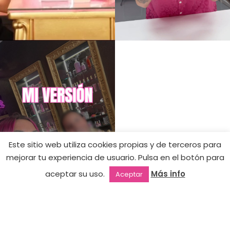
Este sitio web utiliza cookies propias y de terceros para
mejorar tu experiencia de usuario. Pulsa en el botón para
18,90
€
Soporte
Sin
aceptar su uso.
Más info
Aceptar
existencias
Jimemano
10,93
€
Outlet
Favoritos
Mi cuenta
2ª mano