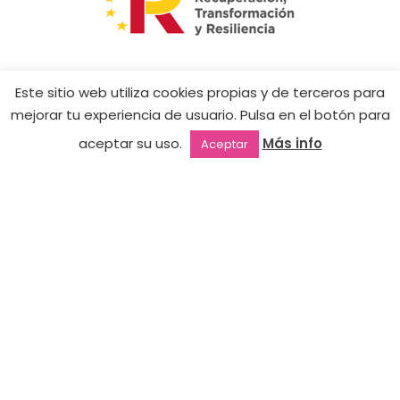
CONTACTO
Este sitio web utiliza cookies propias y de terceros para
mejorar tu experiencia de usuario. Pulsa en el botón para
Tienda Online:
+34 605 224 263
aceptar su uso.
Más info
Aceptar
tienda@jimenanails.com
Outlet
Favoritos
Mi cuenta
2ª mano
Academia:
+34 610 228 320
academia@jimenanails.com
HORARIO
INFORMACIÓN LEGAL
NEWSLETTER
JIMENA NAILS SPAIN
COPYRIGHT 2026