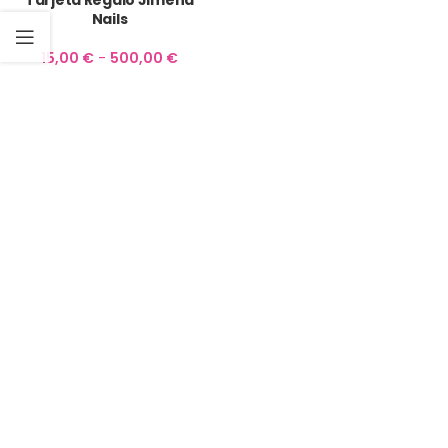
Tarjeta Regalo Jimena
Nails
15,00
€
-
500,00
€