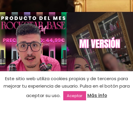
Este sitio web utiliza cookies propias y de terceros para
mejorar tu experiencia de usuario. Pulsa en el botón para
S-303 –
Hay
14,99
€
aceptar su uso.
Más info
Aceptar
existencias
Calypso
Outlet
Favoritos
Mi cuenta
2ª mano