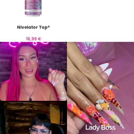
Nivelator Top®
16,99
€