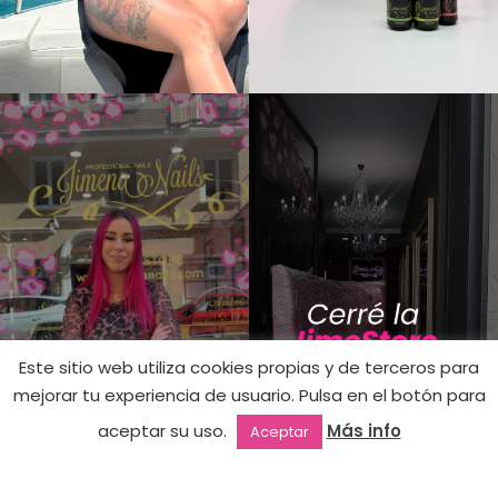
Este sitio web utiliza cookies propias y de terceros para
9,90
€
mejorar tu experiencia de usuario. Pulsa en el botón para
4,95
€
046 –
Hay
aceptar su uso.
Más info
Aceptar
existencias
Playboy
(50%
Outlet
Favoritos
Mi cuenta
2ª mano
dto.)