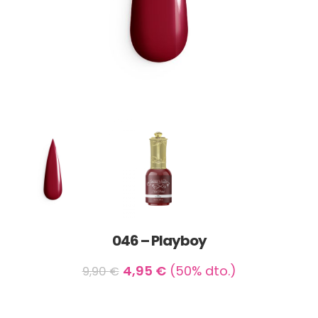
046 – Playboy
4,95
€
(50% dto.)
9,90
€