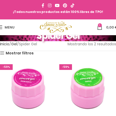
¡Todos nuestros productos están 100% libres de TPO!
0
MENU
0,00
Spider Gel
Inicio
Gel
Spider Gel
Mostrando los 2 resultados
Mostrar filtros
-59%
-59%