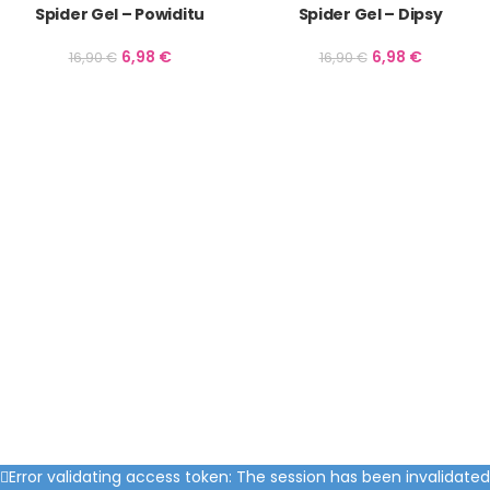
Spider Gel – Powiditu
Spider Gel – Dipsy
6,98
€
6,98
€
16,90
€
16,90
€
Error validating access token: The session has been invalidated