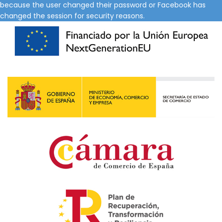
because the user changed their password or Facebook has
changed the session for security reasons.