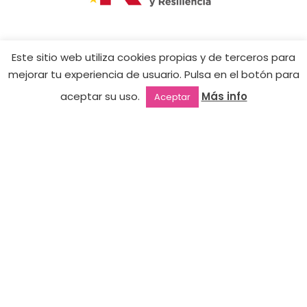
CONTACTO
Este sitio web utiliza cookies propias y de terceros para
mejorar tu experiencia de usuario. Pulsa en el botón para
Tienda Online:
+34 605 224 263
tienda@jimenanails.com
aceptar su uso.
Más info
Aceptar
Outlet
Favoritos
Mi cuenta
2ª mano
Academia:
+34 610 228 320
academia@jimenanails.com
HORARIO
INFORMACIÓN LEGAL
NEWSLETTER
JIMENA NAILS SPAIN
COPYRIGHT 2026