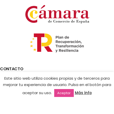
CONTACTO
Este sitio web utiliza cookies propias y de terceros para
Tienda Online:
+34 605 224 263
Toalla
mejorar tu experiencia de usuario. Pulsa en el botón para
tienda@jimenanails.com
Manicura
Hay
Academia:
+34 610 228 320
9,90
€
aceptar su uso.
Más info
Aceptar
existencias
Jimena
academia@jimenanails.com
Outlet
Favoritos
Mi cuenta
2ª mano
Nails
INFORMACIÓN LEGAL