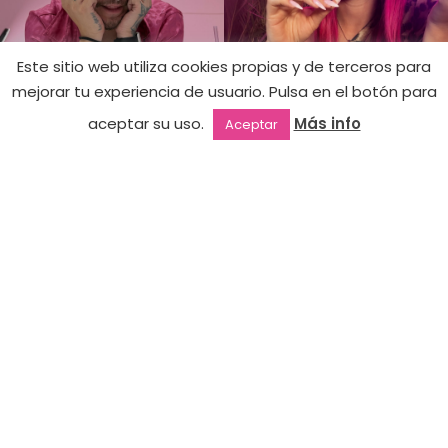
Este sitio web utiliza cookies propias y de terceros para
Pincel
mejorar tu experiencia de usuario. Pulsa en el botón para
X-
Hay
18,90
€
aceptar su uso.
Más info
Aceptar
existencias
tina
Outlet
Favoritos
Mi cuenta
2ª mano
Fine