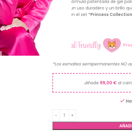
Nuestra fórmula patentada de gel poli
asegura un uso duradero y un brillo que
Incluido en el set
“Princess Collectio
12ml.
Pro
*Los esmaltes semipermanentes NO ad
¡Añade
99,00
€
al carr
Ha
AÑADI