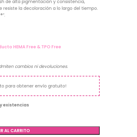
sh de alta pigmentación y consistencia,
 resiste la decoloración a lo largo del tiempo.
n®
“.
ducto HEMA Free & TPO Free
miten cambios ni devoluciones.
ito para obtener envío gratuito!
y existencias
R AL CARRITO