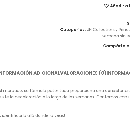
Añadir a 
S
Categorías:
JN Collections
,
Princ
Semana sin I
Compártelo
INFORMACIÓN ADICIONAL
VALORACIONES (0)
INFORMAC
l mercado: su fórmula patentada proporciona una consistencia 
 resiste la decoloración a lo largo de las semanas. Contamos co
dentificarlo allá donde lo veas!