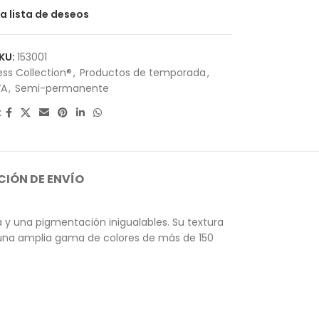
la lista de deseos
KU:
153001
ess Collection®
,
Productos de temporada
,
VA
,
Semi-permanente
:
IÓN DE ENVÍO
y una pigmentación inigualables. Su textura
n una amplia gama de colores de más de 150