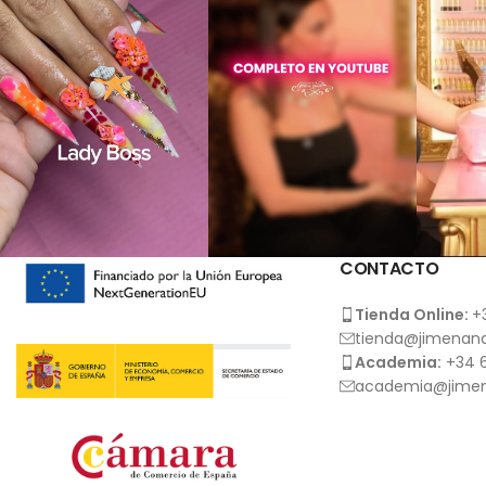
CONTACTO
Tienda Online:
+
tienda@jimenana
Academia:
+34 6
academia@jimen