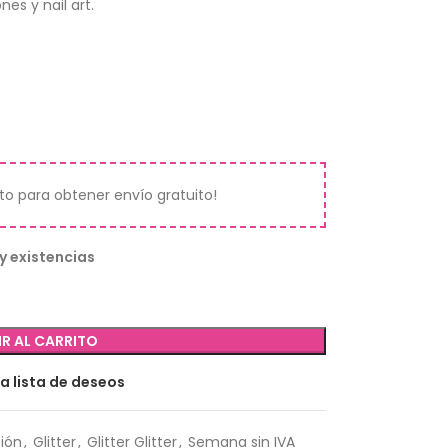
es y nail art.
ito para obtener envío gratuito!
y existencias
R AL CARRITO
la lista de deseos
ión
,
Glitter
,
Glitter Glitter
,
Semana sin IVA