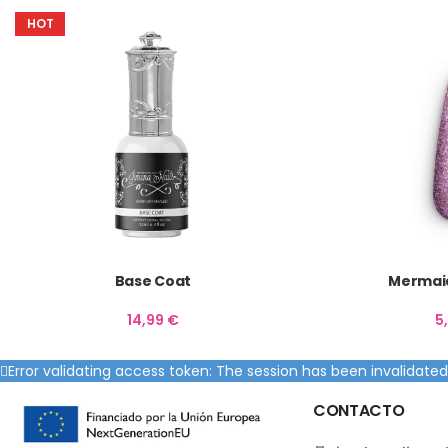
HOT
Base Coat
Mermaid
14,99
€
5
Error validating access token: The session has been invalidat
CONTACTO