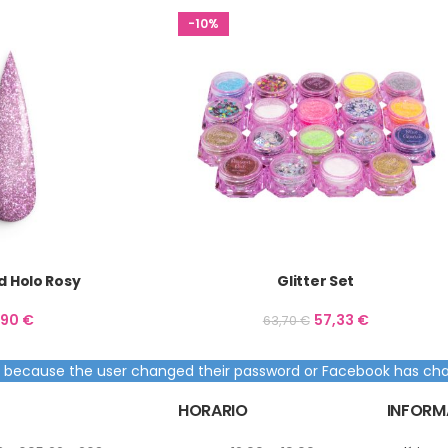
-10%
 Holo Rosy
Glitter Set
,90
€
57,33
€
63,70
€
ed because the user changed their password or Facebook has cha
HORARIO
INFORM