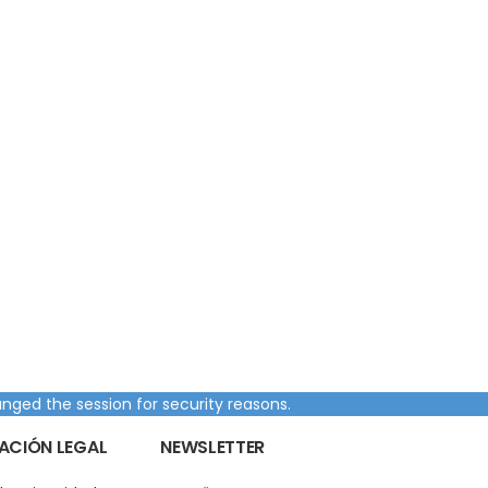
nged the session for security reasons.
ACIÓN LEGAL
NEWSLETTER