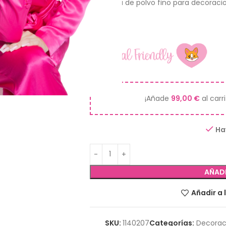
Purpurina de polvo fino para decoracion
3gr.
¡Añade
99,00
€
al carr
Ha
AÑADI
Añadir a 
SKU:
1140207
Categorías:
Decorac