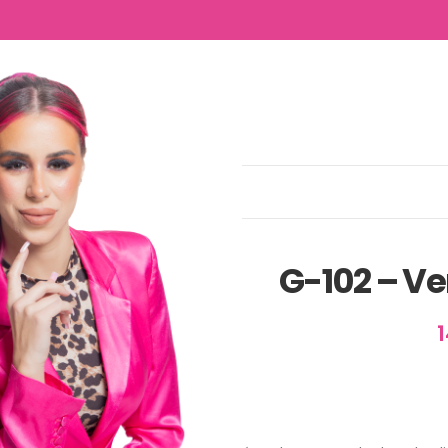
NTACTO
2 – Venus McflyTrap
G-102 – V