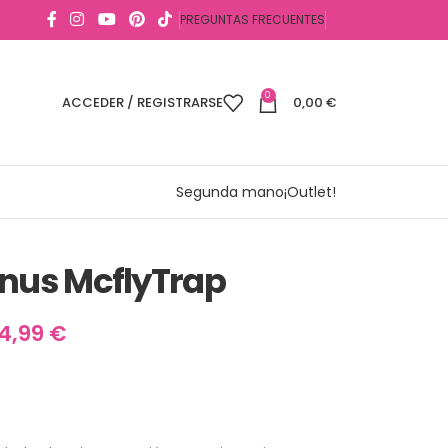
PREGUNTAS FRECUENTES
0
ACCEDER / REGISTRARSE
0,00
€
Segunda mano
¡Outlet!
enus McflyTrap
14,99
€