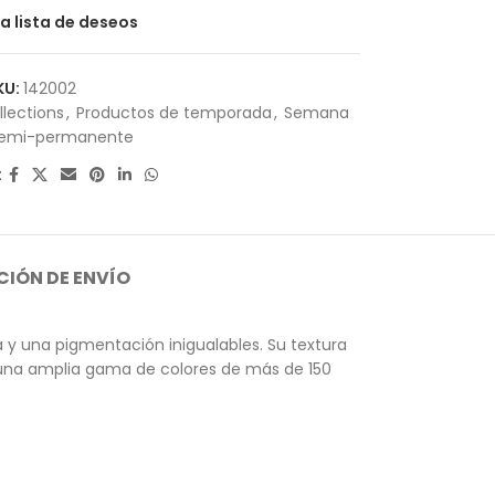
la lista de deseos
KU:
142002
llections
,
Productos de temporada
,
Semana
emi-permanente
:
IÓN DE ENVÍO
y una pigmentación inigualables. Su textura
n una amplia gama de colores de más de 150