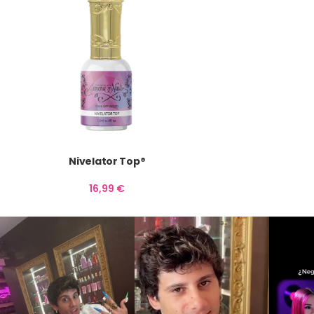
Nivelator Top®
16,99
€