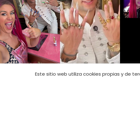
CONTACTO
Este sitio web utiliza cookies propias y de t
Tienda Online:
+
tienda@jimenana
Academia:
+34 6
academia@jimen