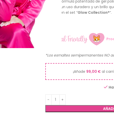
Nuestra fórmula patentada de gel poli
asegura un uso duradero y un brillo que
Incluido en el set “
Glow Collection®
“.
12ml.
Pro
*Los esmaltes semipermanentes NO ad
¡Añade
99,00
€
al carr
Ha
AÑADI