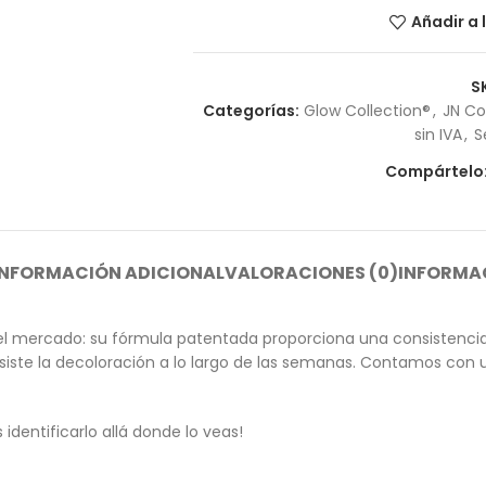
Añadir a 
S
Categorías:
Glow Collection®
,
JN Co
sin IVA
,
S
Compártelo
INFORMACIÓN ADICIONAL
VALORACIONES (0)
INFORMAC
l mercado: su fórmula patentada proporciona una consistencia 
 resiste la decoloración a lo largo de las semanas. Contamos co
dentificarlo allá donde lo veas!