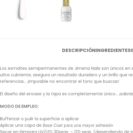
DESCRIPCIÓN
INGREDIENTES
Los esmaltes semipermanentes de Jimena Nails son únicos en e
ultra cubriente, asegura un resultado duradero y un brillo que
referencias… ¡imposible no encontrar el tono que buscas!
El diseño del envase y la tapa es completamente único… ¡sabrás i
MODO DE EMPLEO:
Bufferizar o pulir la superficie a aplicar
Aplicar una capa de
Base Coat
para una mayor adhesión
Secar en lámpara UV/LED 30segs. – 120 segs. (dependiendo de l