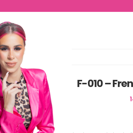
NTACTO
10 – French 4 Babywhite
F-010 – Fre