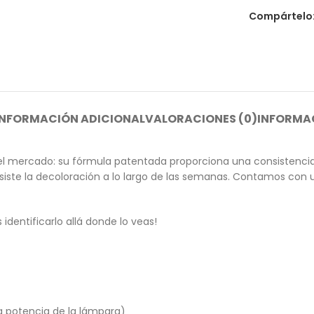
Compártelo
INFORMACIÓN ADICIONAL
VALORACIONES (0)
INFORMAC
l mercado: su fórmula patentada proporciona una consistencia 
 resiste la decoloración a lo largo de las semanas. Contamos co
dentificarlo allá donde lo veas!
a potencia de la lámpara)