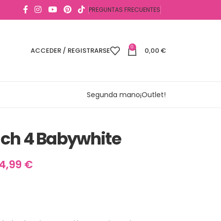
PREGUNTAS FRECUENTES
0
ACCEDER / REGISTRARSE
0,00
€
Segunda mano
¡Outlet!
nch 4 Babywhite
14,99
€