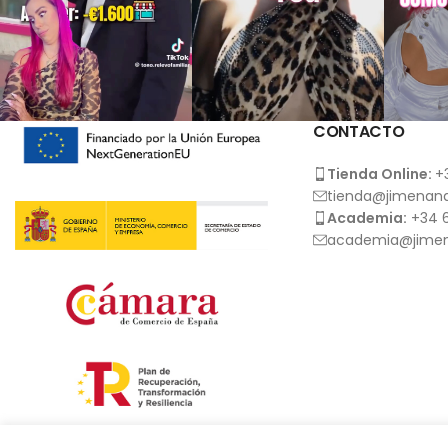
CONTACTO
Tienda Online:
+
tienda@jimenana
Academia:
+34 6
academia@jimen