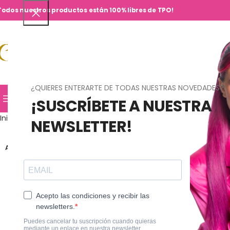
Todos nuestros productos están 100% libres de TPO!
¿QUIERES ENTERARTE DE TODAS NUESTRAS NOVEDADES?
TIENDA
HOME
CURSOS
JN SHOPS
CO
¡SUSCRÍBETE A NUESTRA
Inicio
Semi-permanente
JN Collections
French Collection®
F-0
NEWSLETTER!
AGOTADO