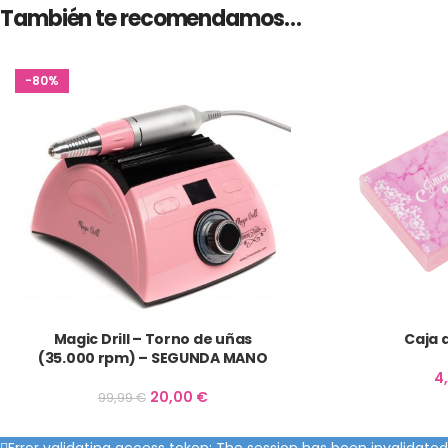
También te recomendamos…
-80%
Magic Drill – Torno de uñas
Caja 
(35.000 rpm) – SEGUNDA MANO
4
20,00
€
99,99
€
Error validating access token: The session has been invalidat