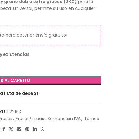
y grano doble extra grueso (2XC)
para la
abezal universal, permite su uso en cualquier
ito para obtener envío gratuito!
y existencias
R AL CARRITO
la lista de deseos
KU:
1122193
Fresas
,
Fresas/Limas
,
Semana sin IVA
,
Tornos
: