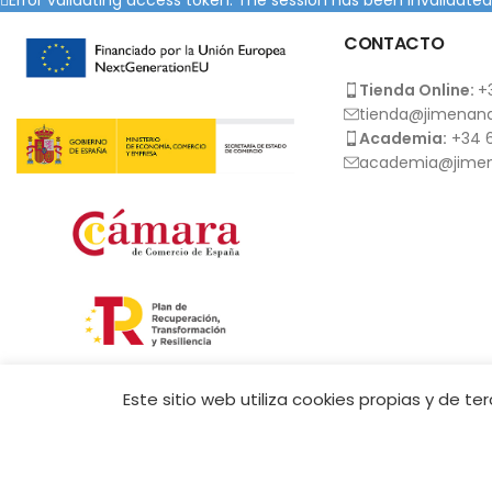
CONTACTO
Tienda Online:
+
tienda@jimenana
Academia:
+34 6
academia@jimen
JIMENA NAILS SPAIN
COPYRIGHT 2026
Este sitio web utiliza cookies propias y de t