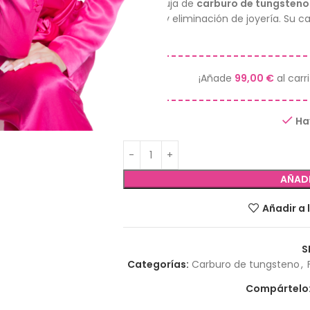
Fresa aguja de
carburo de tungsteno 
retirada y eliminación de joyería. Su c
torno.
¡Añade
99,00
€
al carr
Ha
AÑADI
Añadir a 
S
Categorías:
Carburo de tungsteno
,
Compártelo