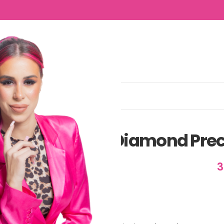
NTACTO
sion Destroyer®
Diamond Prec
3