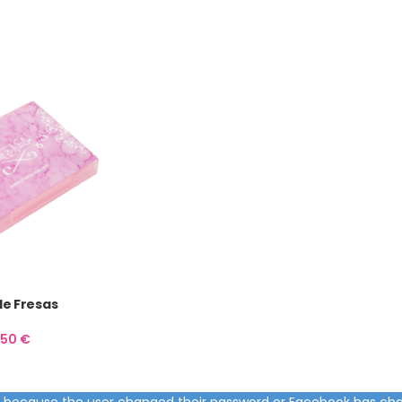
de Fresas
,50
€
ed because the user changed their password or Facebook has cha