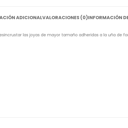
ACIÓN ADICIONAL
VALORACIONES (0)
INFORMACIÓN DE
esincrustar las joyas de mayor tamaño adheridas a la uña de for