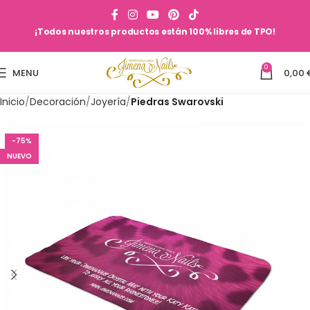
¡Todos nuestros productos están 100% libres de TPO!
0
MENU
0,00
Inicio
Decoración
Joyería
Piedras Swarovski
-75%
NUEVO