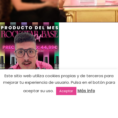
Este sitio web utiliza cookies propias y de terceros para
Crystal Mat
mejorar tu experiencia de usuario. Pulsa en el botón para
Wild
5,90
€
Hay
Leopard –
AÑADIR
aceptar su uso.
Más info
Aceptar
existencias
1,50
€
SEGUNDA
Outlet
Favoritos
Mi cuenta
2ª mano
MANO