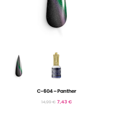
C-604 – Panther
7,43
€
14,99
€