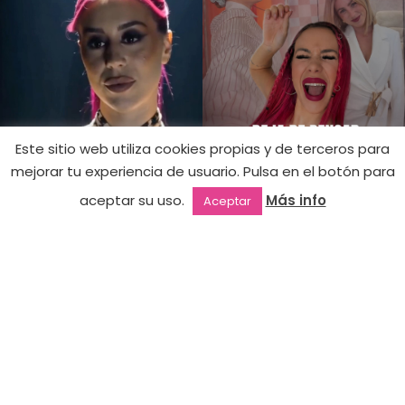
Este sitio web utiliza cookies propias y de terceros para
Acrylgel
Yasmin
mejorar tu experiencia de usuario. Pulsa en el botón para
Glow in the
Hay
26,90
€
aceptar su uso.
Más info
Aceptar
existencias
Dark!-
Outlet
Favoritos
Mi cuenta
2ª mano
BRATZI
COLLECTION