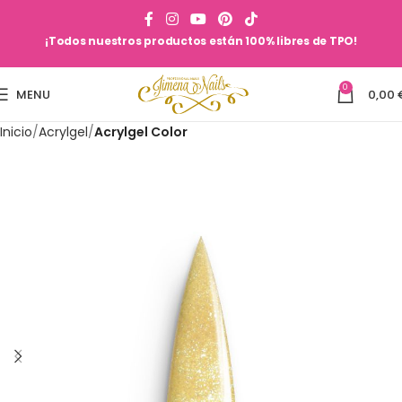
¡Todos nuestros productos están 100% libres de TPO!
0
MENU
0,00
Inicio
Acrylgel
Acrylgel Color