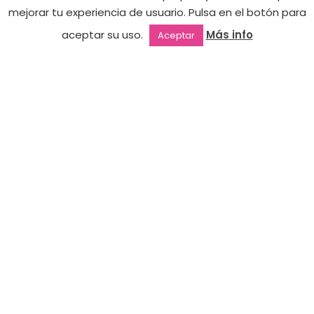
mejorar tu experiencia de usuario. Pulsa en el botón para
Acrylgel
Hay
39,90
€
Funshine
aceptar su uso.
Más info
Aceptar
existencias
Yellow
Outlet
Favoritos
Mi cuenta
2ª mano