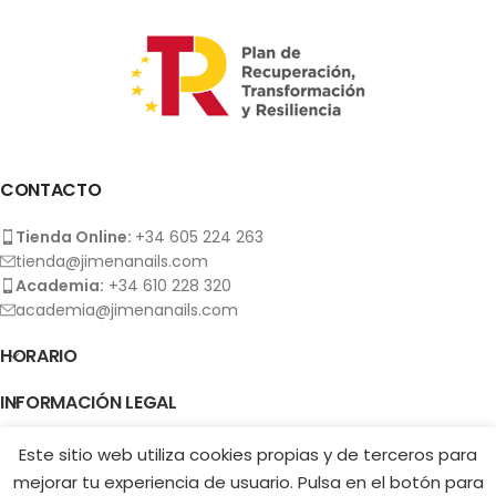
CONTACTO
Tienda Online:
+34 605 224 263
tienda@jimenanails.com
Academia:
+34 610 228 320
academia@jimenanails.com
HORARIO
INFORMACIÓN LEGAL
NEWSLETTER
Este sitio web utiliza cookies propias y de terceros para
3 in 1
JIMENA NAILS SPAIN
COPYRIGHT 2026
Face &
mejorar tu experiencia de usuario. Pulsa en el botón para