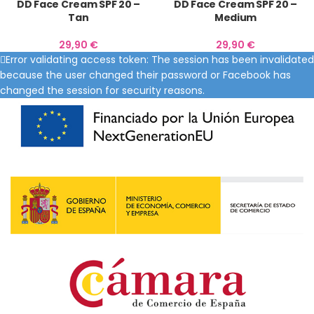
DD Face Cream SPF 20 –
DD Face Cream SPF 20 –
Tan
Medium
29,90
€
29,90
€
Error validating access token: The session has been invalidated
because the user changed their password or Facebook has
changed the session for security reasons.