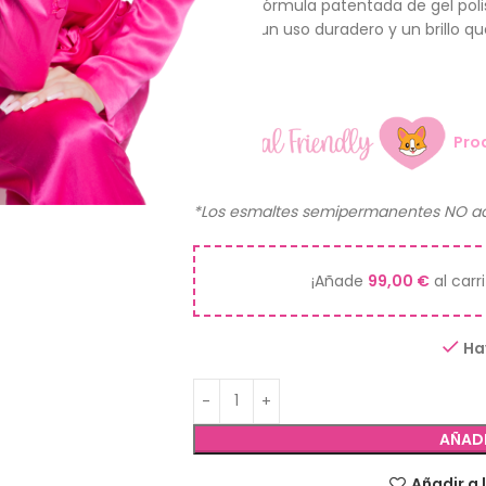
Nuestra fórmula patentada de gel poli
asegura un uso duradero y un brillo que
12ml.
Pro
*Los esmaltes semipermanentes NO ad
¡Añade
99,00
€
al carr
Ha
AÑADI
Añadir a 