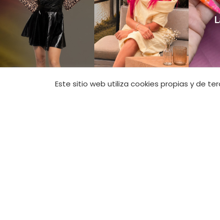
CONTACTO
Este sitio web utiliza cookies propias y de t
Tienda Online:
+
tienda@jimenana
Academia:
+34 6
academia@jimen