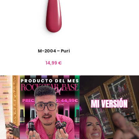
M-2004 – Puri
14,99
€