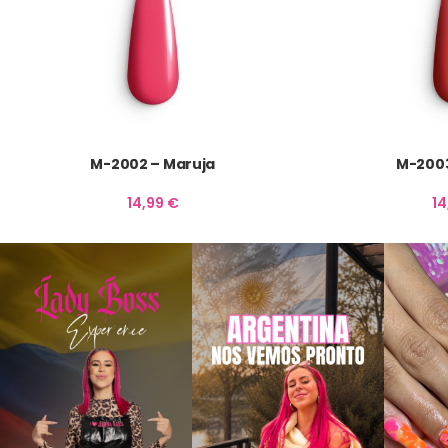
M-2002 – Maruja
M-2003
14,99
€
1