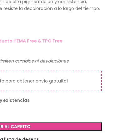
sh de alta pigmentación y consistencia,
 resiste la decoloración a lo largo del tiempo.
ducto HEMA Free & TPO Free
miten cambios ni devoluciones.
ito para obtener envío gratuito!
y existencias
R AL CARRITO
la lista de deseos