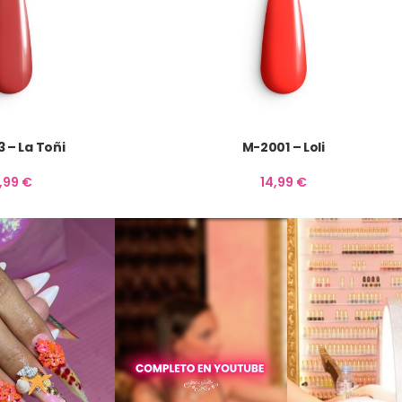
 – La Toñi
M-2001 – Loli
4,99
€
14,99
€