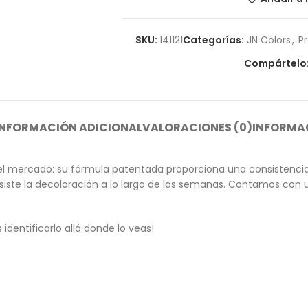
SKU:
141121
Categorías:
JN Colors
,
P
Compártelo
INFORMACIÓN ADICIONAL
VALORACIONES (0)
INFORMAC
l mercado: su fórmula patentada proporciona una consistencia 
 resiste la decoloración a lo largo de las semanas. Contamos co
dentificarlo allá donde lo veas!