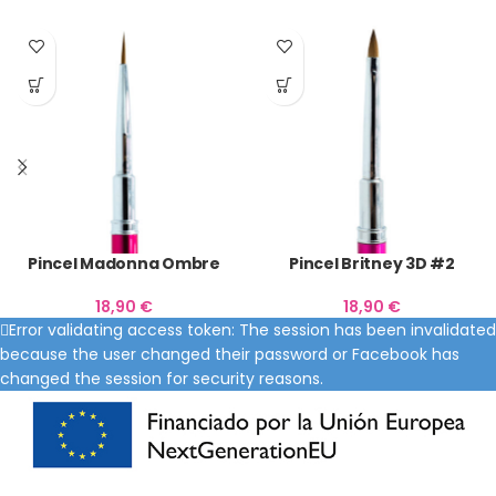
Pincel Madonna Ombre
Pincel Britney 3D #2
18,90
€
18,90
€
Error validating access token: The session has been invalidated
because the user changed their password or Facebook has
changed the session for security reasons.