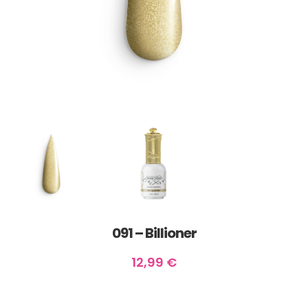
091 – Billioner
12,99
€