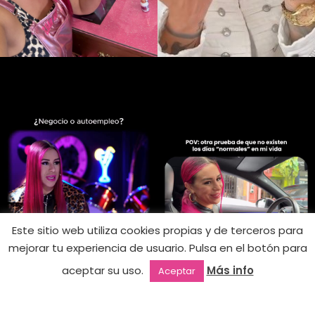
Este sitio web utiliza cookies propias y de terceros para
mejorar tu experiencia de usuario. Pulsa en el botón para
12,99
€
091 – Billioner
Sin existencias
aceptar su uso.
Más info
Aceptar
Outlet
Favoritos
Mi cuenta
2ª mano