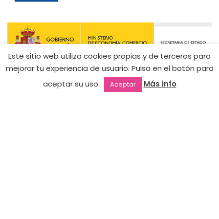
Este sitio web utiliza cookies propias y de terceros para
9,90
€
mejorar tu experiencia de usuario. Pulsa en el botón para
085 –
4,95
€
Hay
Girls
aceptar su uso.
Más info
Aceptar
existencias
(50%
Squad
Outlet
Favoritos
Mi cuenta
2ª mano
dto.)
CONTACTO