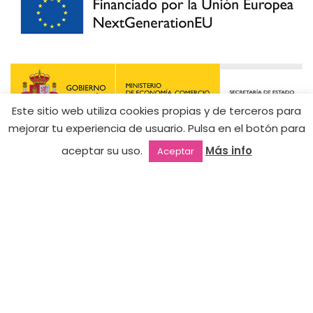
Este sitio web utiliza cookies propias y de terceros para
9,90
€
mejorar tu experiencia de usuario. Pulsa en el botón para
4,95
€
077 –
Hay
aceptar su uso.
Más info
Aceptar
existencias
Honeymoon
(50%
Outlet
Favoritos
Mi cuenta
2ª mano
dto.)