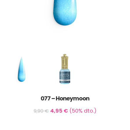
077 – Honeymoon
4,95
€
(50% dto.)
9,90
€