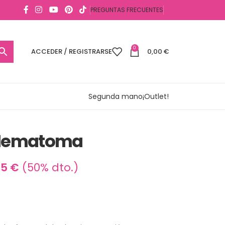
PREGUNTAS FRECUENTES
0
ACCEDER / REGISTRARSE
0,00
€
Segunda mano
¡Outlet!
 Hematoma
95
€
(50% dto.)