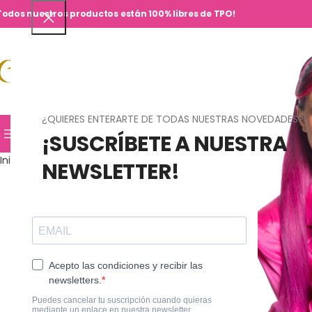
Todos nuestros productos están 100% libres de TPO!
¿QUIERES ENTERARTE DE TODAS NUESTRAS NOVEDADES?
TIENDA
HOME
CURSOS
JN SHOPS
CO
¡SUSCRÍBETE A NUESTRA
Inicio
Nail Polish
072 – Hematoma
NEWSLETTER!