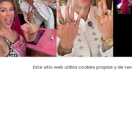
CONTACTO
Este sitio web utiliza cookies propias y de t
Tienda Online:
+
tienda@jimenana
Academia:
+34 6
academia@jimen