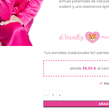
Nuestra fórmula patentada de nail pol
un uso duradero y una resistencia ópti
al aire.
12ml.
Pro
*Los esmaltes tradicionales NO admite
¡Añade
99,00
€
al carr
Ha
AÑADI