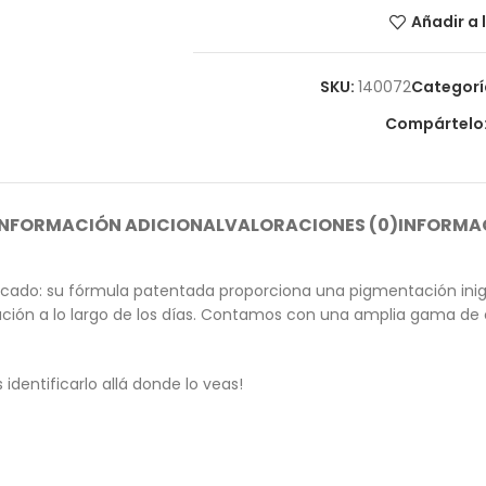
Añadir a 
SKU:
140072
Categorí
Compártelo
INFORMACIÓN ADICIONAL
VALORACIONES (0)
INFORMAC
rcado: su fórmula patentada proporciona una pigmentación inigua
oración a lo largo de los días. Contamos con una amplia gama de
dentificarlo allá donde lo veas!