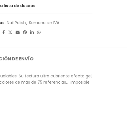
la lista de deseos
as:
Nail Polish
,
Semana sin IVA
:
IÓN DE ENVÍO
lables. Su textura ultra cubriente efecto gel,
 colores de más de 75 referencias… ¡imposible