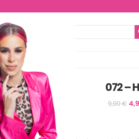
NTACTO
072 –
4,
9,90
€