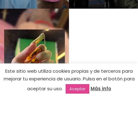
Este sitio web utiliza cookies propias y de terceros para
9,90
€
mejorar tu experiencia de usuario. Pulsa en el botón para
039 –
4,95
€
Hay
Pinky
aceptar su uso.
Más info
Aceptar
existencias
(50%
Punk
Outlet
Favoritos
Mi cuenta
2ª mano
dto.)