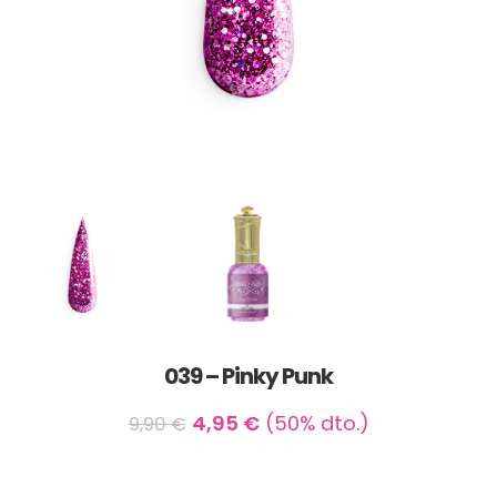
039 – Pinky Punk
4,95
€
(50% dto.)
9,90
€