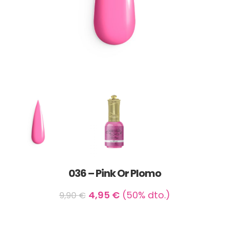
036 – Pink Or Plomo
4,95
€
(50% dto.)
9,90
€