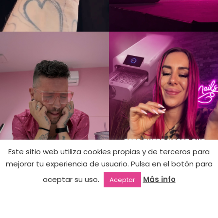
Este sitio web utiliza cookies propias y de terceros para
mejorar tu experiencia de usuario. Pulsa en el botón para
029 –
Hay
12,99
€
aceptar su uso.
Más info
Aceptar
existencias
Flamingo
Outlet
Favoritos
Mi cuenta
2ª mano