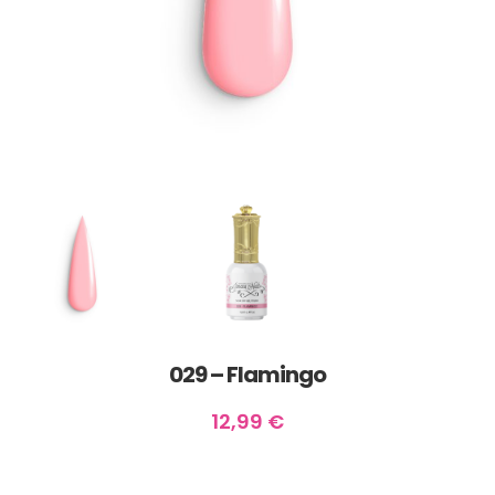
029 – Flamingo
12,99
€