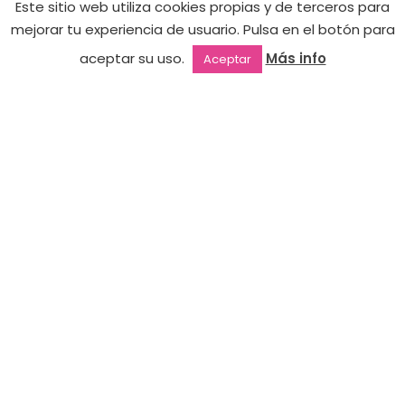
Este sitio web utiliza cookies propias y de terceros para
mejorar tu experiencia de usuario. Pulsa en el botón para
aceptar su uso.
Más info
Aceptar
Outlet
Favoritos
Mi cuenta
2ª mano