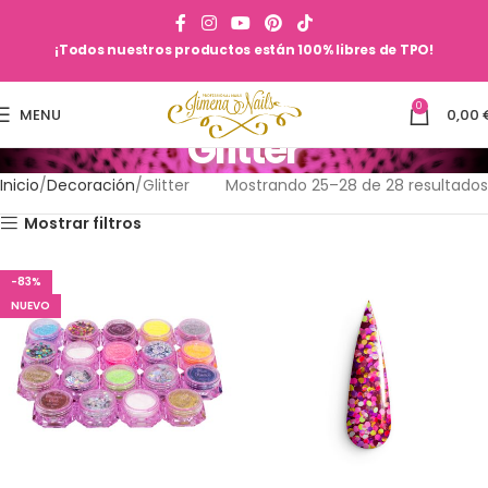
¡Todos nuestros productos están 100% libres de TPO!
0
MENU
0,00
Glitter
Inicio
Decoración
Glitter
Mostrando 25–28 de 28 resultados
Mostrar filtros
-83%
NUEVO