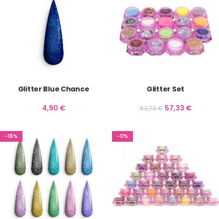
Glitter Blue Chance
Glitter Set
4,90
€
57,33
€
63,70
€
-15%
-11%