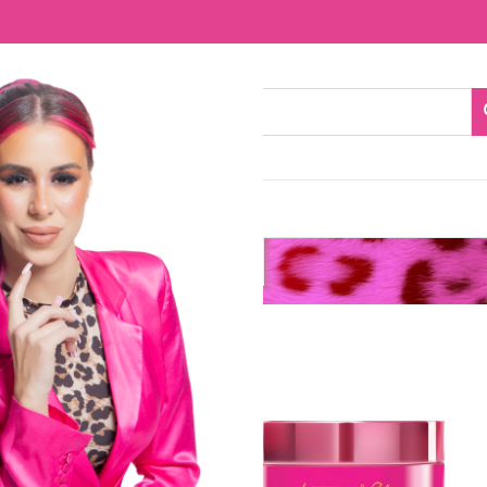
NTACTO
Pearl
res
Pearl
-70%
NUEVO