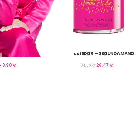
Bote Vacío
Acrílicos 150GR. – SEGUNDA MANO
e
3,90
€
28,47
€
94,90
€